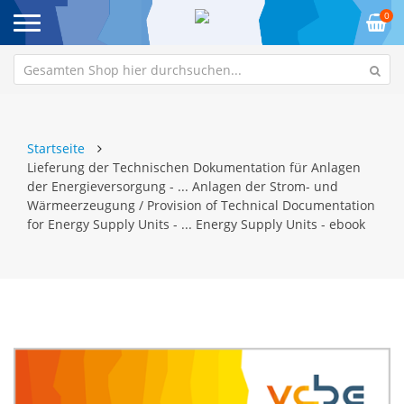
0
Startseite
Lieferung der Technischen Dokumentation für Anlagen
der Energieversorgung - ... Anlagen der Strom- und
Wärmeerzeugung / Provision of Technical Documentation
for Energy Supply Units - ... Energy Supply Units - ebook
Zum
Z
Ende
An
der
de
Bildgalerie
Bi