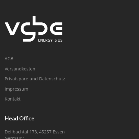
AGB
Versandkosten
Privatspäre und Datenschutz
Impressum
Kontakt
Head Office
Deilbachtal 173, 45257 Essen
Germany