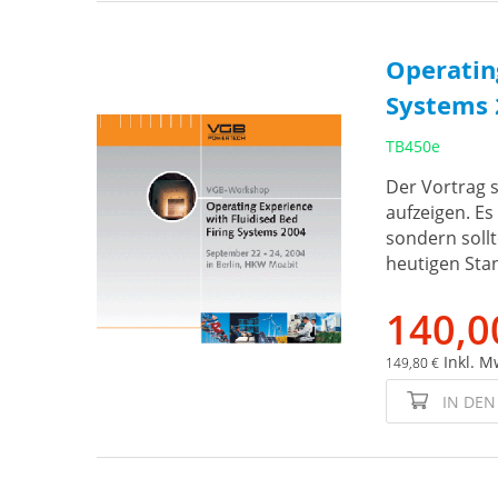
Operating
Systems 2
TB450e
Der Vortrag s
aufzeigen. Es
sondern sollt
heutigen Sta
140,0
Inkl. M
149,80 €
IN DE