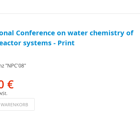
ional Conference on water chemistry of
eactor systems - Print
z "NPC'08"
0 €
wSt.
N WARENKORB