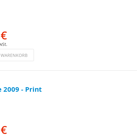
 €
wSt.
N WARENKORB
 2009 - Print
 €