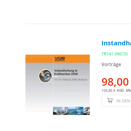
Instandh
TB141-08(CD)
Vorträge
98,00
Inkl. M
104,86 €
IN DE