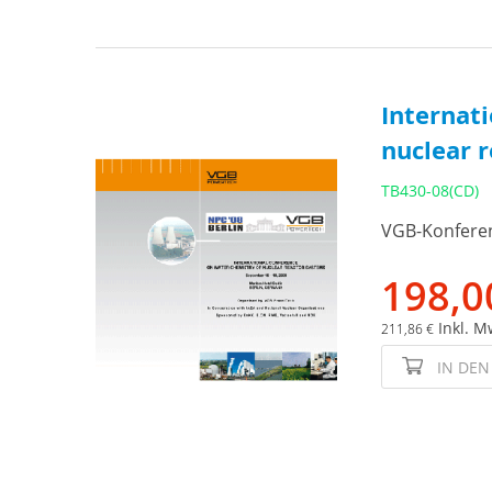
Internat
nuclear r
TB430-08(CD)
VGB-Konferen
198,0
Inkl. M
211,86 €
IN DE