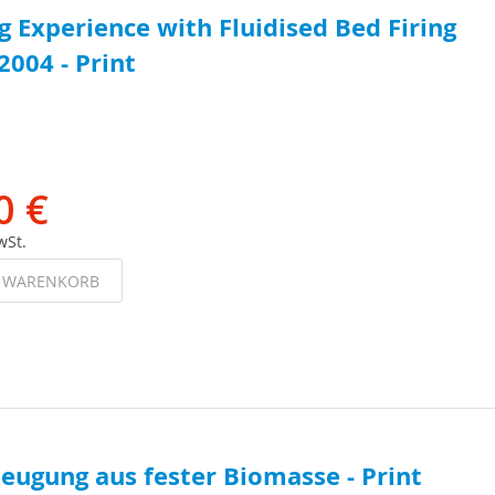
 Experience with Fluidised Bed Firing
004 - Print
0 €
wSt.
N WARENKORB
eugung aus fester Biomasse - Print