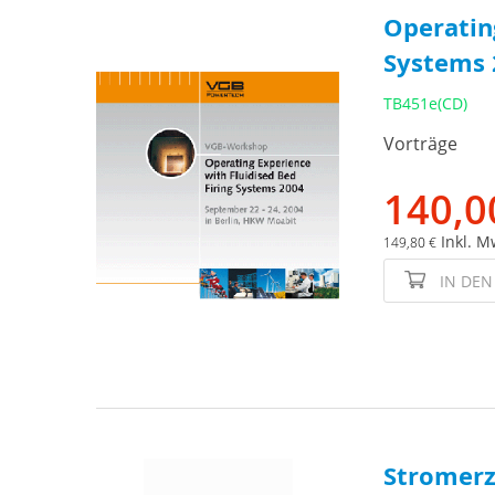
Operating
Systems 2
TB451e(CD)
Vorträge
140,0
Inkl. M
149,80 €
IN DE
Stromerz