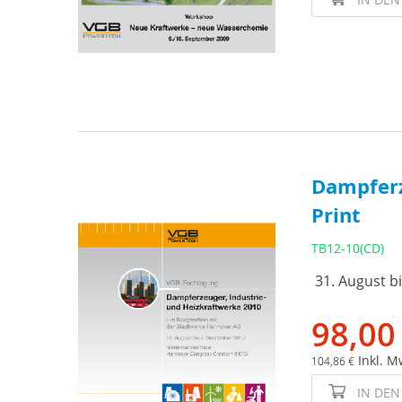
Dampferz
Print
TB12-10(CD)
31. August b
98,00
Inkl. M
104,86 €
IN DE