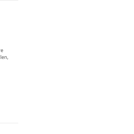
re
len,