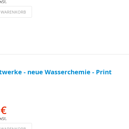
wSt.
N WARENKORB
twerke - neue Wasserchemie - Print
 €
wSt.
N WARENKORB