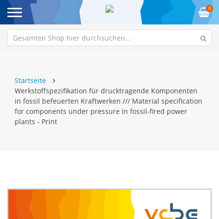
0
Startseite
Werkstoffspezifikation für drucktragende Komponenten
in fossil befeuerten Kraftwerken /// Material specification
for components under pressure in fossil-fired power
plants - Print
Zum
Z
Ende
An
der
de
Bildgalerie
Bi