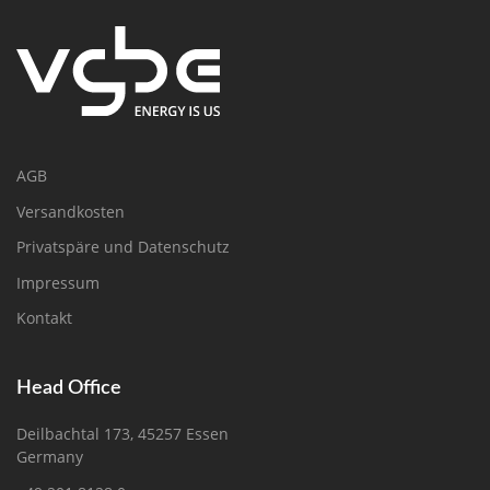
AGB
Versandkosten
Privatspäre und Datenschutz
Impressum
Kontakt
Head Office
Deilbachtal 173, 45257 Essen
Germany