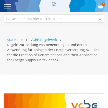
0
Startseite
VGBE-Regelwerk
Regeln zur Bildung von Benennungen und deren
Anwendung für Anlagen der Energieversorgung /// Rules
for the Creation of Denominations and their Application
for Energy Supply Units - ebook
Zum
Z
Ende
An
der
de
Bildgalerie
Bi