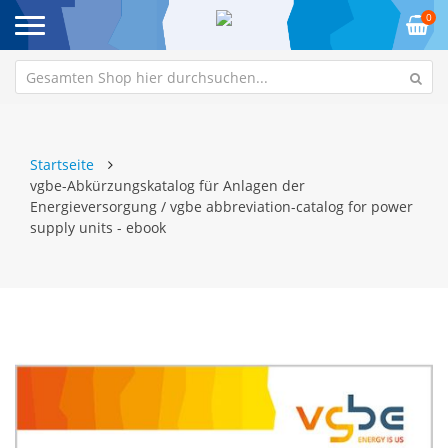
0
Startseite
vgbe-Abkürzungskatalog für Anlagen der
Energieversorgung / vgbe abbreviation-catalog for power
supply units - ebook
Zum
Z
Ende
An
der
de
Bildgalerie
Bi
springen
sp