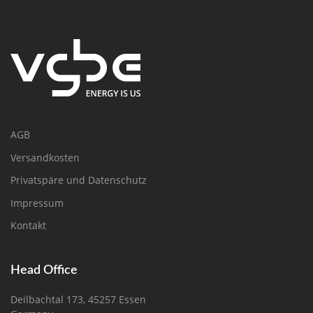
AGB
Versandkosten
Privatspäre und Datenschutz
Impressum
Kontakt
Head Office
Deilbachtal 173, 45257 Essen