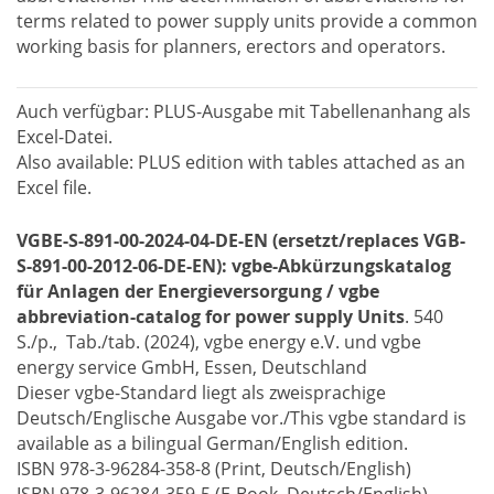
terms related to power supply units provide a common
working basis for planners, erectors and operators.
Auch verfügbar: PLUS-Ausgabe mit Tabellenanhang als
Excel-Datei.
Also available: PLUS edition with tables attached as an
Excel file.
VGBE-S-891-00-2024-04-DE-EN (ersetzt/replaces VGB-
S-891-00-2012-06-DE-EN): vgbe-Abkürzungskatalog
für Anlagen der Energieversorgung / vgbe
abbreviation-catalog for power supply Units
. 540
S./p., Tab./tab. (2024), vgbe energy e.V. und vgbe
energy service GmbH, Essen, Deutschland
Dieser vgbe-Standard liegt als zweisprachige
Deutsch/Englische Ausgabe vor./This vgbe standard is
available as a bilingual German/English edition.
ISBN 978-3-96284-358-8 (Print, Deutsch/English)
ISBN 978-3-96284-359-5 (E-Book, Deutsch/English)