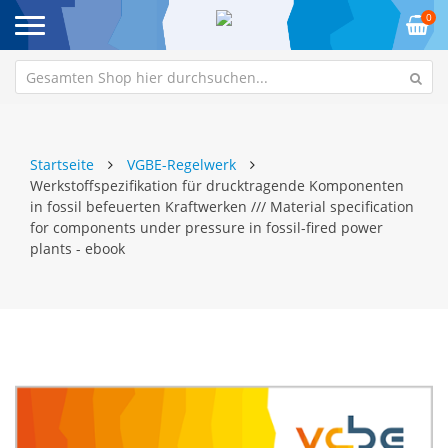
0
Startseite
VGBE-Regelwerk
Werkstoffspezifikation für drucktragende Komponenten
in fossil befeuerten Kraftwerken /// Material specification
for components under pressure in fossil-fired power
plants - ebook
Zum
Z
Ende
An
der
de
Bildgalerie
Bi