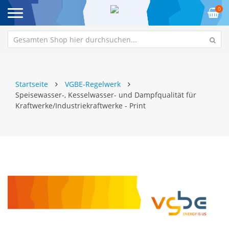
0
Startseite
VGBE-Regelwerk
Speisewasser-, Kesselwasser- und Dampfqualität für
Kraftwerke/Industriekraftwerke - Print
Zum
Z
Ende
An
der
de
Bildgalerie
Bi
springen
sp