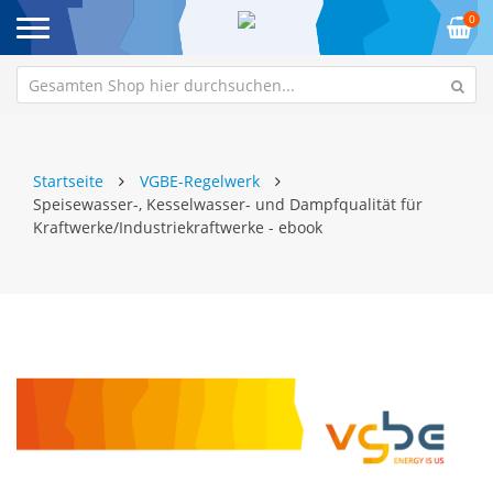
0
Startseite
VGBE-Regelwerk
Speisewasser-, Kesselwasser- und Dampfqualität für
Kraftwerke/Industriekraftwerke - ebook
Zum
Z
Ende
An
der
de
Bildgalerie
Bi
springen
sp