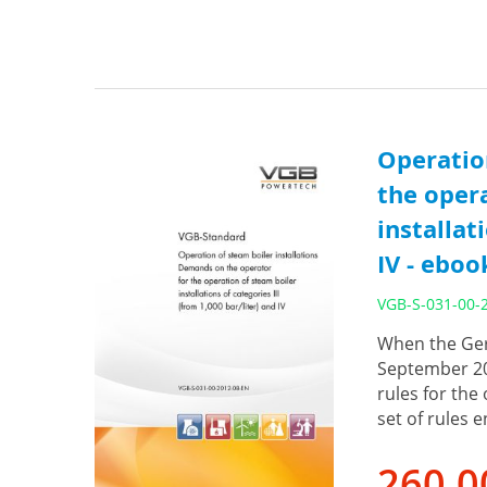
Operatio
the opera
installat
IV - eboo
VGB-S-031-00-
When the Ger
September 200
rules for the
set of rules e
260,0