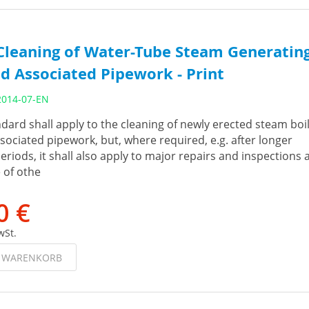
 Cleaning of Water-Tube Steam Generatin
d Associated Pipework - Print
2014-07-EN
ard shall apply to the cleaning of newly erected steam boi
sociated pipework, but, where required, e.g. after longer
eriods, it shall also apply to major repairs and inspections a
e of othe
0 €
wSt.
N WARENKORB