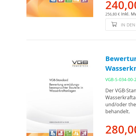
240,0
Inkl. M
256,80 €
IN DE
Bewertun
Wasserkr
VGB-S-034-00-
Der VGB-Stan
Wasserkrafta
und/oder the
behandelt.
280,0