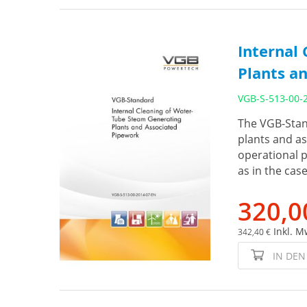
Internal
Plants an
VGB-S-513-00-
The VGB-Stand
plants and as
operational p
as in the cas
320,0
Inkl. M
342,40 €
IN DE