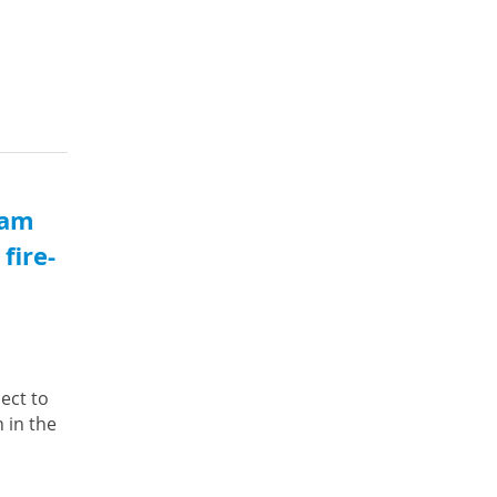
eam
fire-
o
ect to
 in the