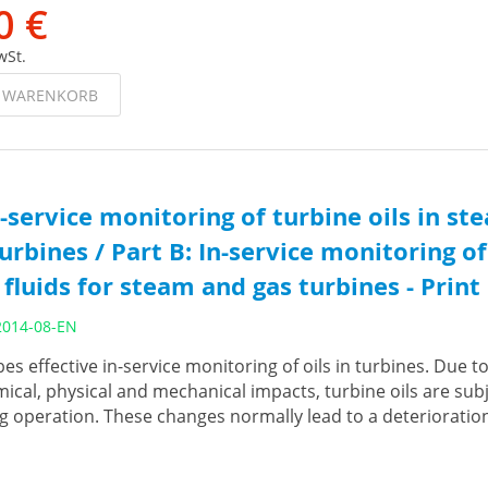
0 €
wSt.
N WARENKORB
n-service monitoring of turbine oils in st
urbines / Part B: In-service monitoring of 
 fluids for steam and gas turbines - Print
2014-08-EN
bes effective in-service monitoring of oils in turbines. Due t
ical, physical and mechanical impacts, turbine oils are subj
 operation. These changes normally lead to a deterioration