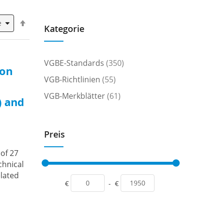
Absteigend
Kategorie
sortieren
Artikel
VGBE-Standards
350
 on
Artikel
VGB-Richtlinien
55
Artikel
VGB-Merkblätter
61
) and
Preis
of 27
chnical
elated
€
-
€