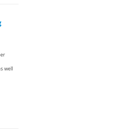
g
ler
s well