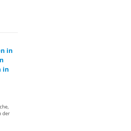
n in
on
 in
che,
n der