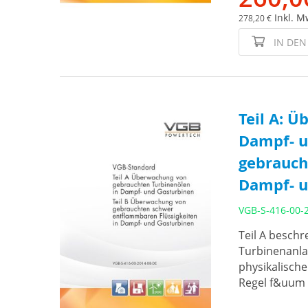
Inkl. M
278,20 €
IN DE
Teil A: 
Dampf- u
gebrauch
Dampf- u
VGB-S-416-00-
Teil A besch
Turbinenanla
physikalisch
Regel f&uum