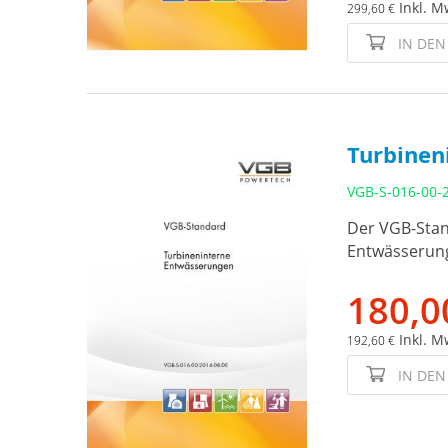
Inkl. M
299,60 €
IN DE
Turbinen
VGB-S-016-00-
Der VGB-Stan
Entwässerung
180,0
Inkl. M
192,60 €
IN DE