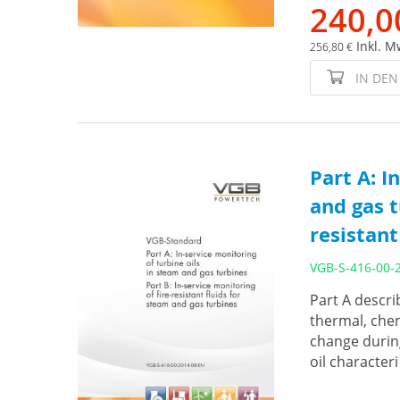
240,0
Inkl. M
256,80 €
IN DE
Part A: I
and gas t
resistant
VGB-S-416-00-
Part A descri
thermal, chem
change during
oil characteri