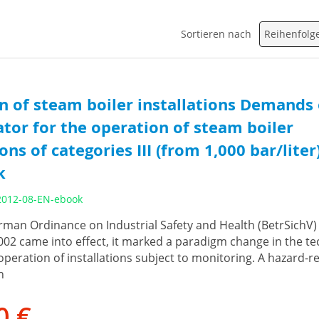
Sortieren nach
n of steam boiler installations Demands
tor for the operation of steam boiler
ions of categories III (from 1,000 bar/liter
k
2012-08-EN-ebook
man Ordinance on Industrial Safety and Health (BetrSichV) 
2 came into effect, it marked a paradigm change in the te
 operation of installations subject to monitoring. A hazard-r
n
0 €