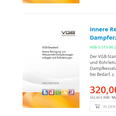
Innere R
Dampferz
VGB-S-513-00-
Der VGB-Stan
und Rohrleit
Dampfkessela
bei Bedarf, z
320,0
Inkl. M
342,40 €
IN DE