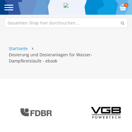
0
Startseite
Dosierung und Dosieranlagen für Wasser-
Dampfkreisläufe - ebook
Zum
Z
Ende
An
der
de
Bildgalerie
Bi
springen
sp