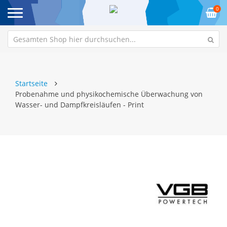
0
Startseite
Probenahme und physikochemische Überwachung von
Wasser- und Dampfkreisläufen - Print
Zum
Z
Ende
An
der
de
Bildgalerie
Bi
springen
sp