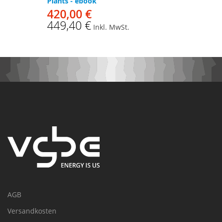
Plants - ebook
420,00 €
449,40 €
Inkl. MwSt.
AGB
Versandkosten