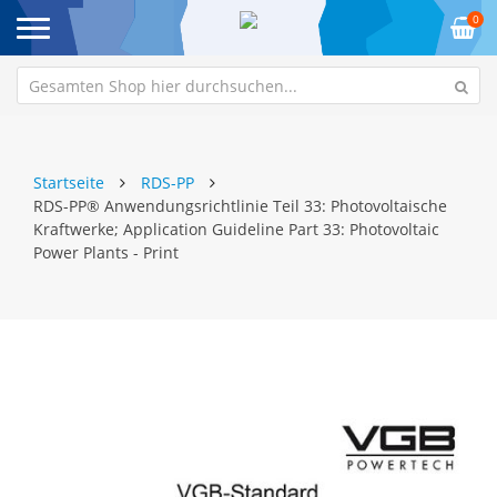
0
Startseite
RDS-PP
RDS-PP® Anwendungsrichtlinie Teil 33: Photovoltaische
Kraftwerke; Application Guideline Part 33: Photovoltaic
Power Plants - Print
Zum
Z
Ende
An
der
de
Bildgalerie
Bi
springen
sp