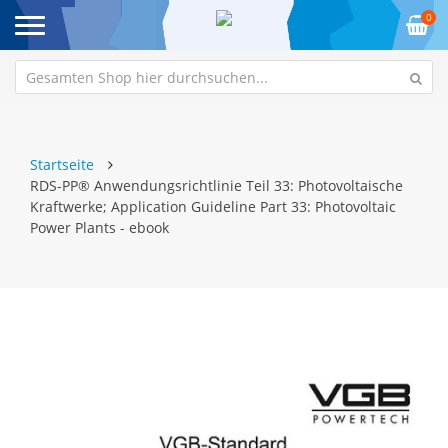
0
Startseite
RDS-PP® Anwendungsrichtlinie Teil 33: Photovoltaische
Kraftwerke; Application Guideline Part 33: Photovoltaic
Power Plants - ebook
Zum
Z
Ende
An
der
de
Bildgalerie
Bi
springen
sp