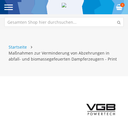
0
Startseite
Maßnahmen zur Verminderung von Abzehrungen in
abfall- und biomassegefeuerten Dampferzeugern - Print
Zum
Z
Ende
An
der
de
Bildgalerie
Bi
springen
sp