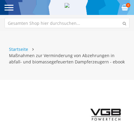
0
Startseite
Maßnahmen zur Verminderung von Abzehrungen in
abfall- und biomassegefeuerten Dampferzeugern - ebook
Zum
Z
Ende
An
der
de
Bildgalerie
Bi
springen
sp