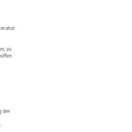
teratur
n, zu
roffen
g der
n