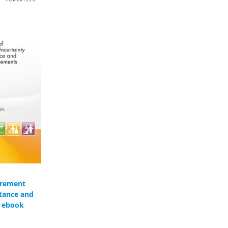
urement
tance and
- ebook