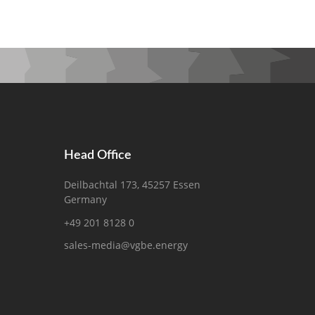
Head Office
Deilbachtal 173, 45257 Essen
Germany
+49 201 8128 0
sales-media@vgbe.energy