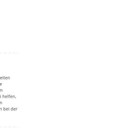
eiten
e
um
 helfen,
en
n bei der