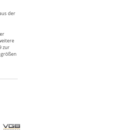
aus der
er
weitere
9 zur
fsgrößen