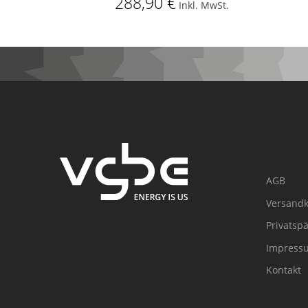
288,90 €
Inkl. MwSt.
AGB
Versandk
Privatsp
Impress
Kontakt