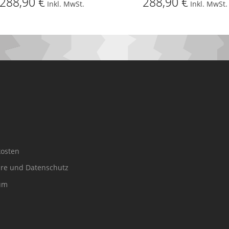
288,90 €
288,90 €
Inkl. MwSt.
Inkl. MwSt.
osten
äre und Datenschutz
um