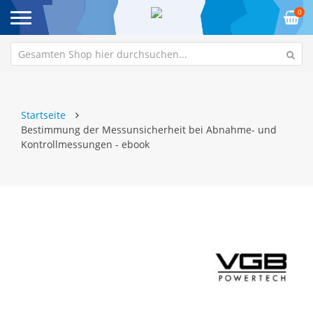
0
Startseite
Bestimmung der Messunsicherheit bei Abnahme- und
Kontrollmessungen - ebook
Zum
Z
Ende
An
der
de
Bildgalerie
Bi
springen
sp