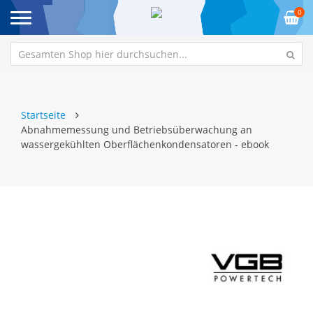
0
Startseite
Abnahmemessung und Betriebsüberwachung an
wassergekühlten Oberflächenkondensatoren - ebook
Zum
Z
Ende
An
der
de
Bildgalerie
Bi
springen
sp