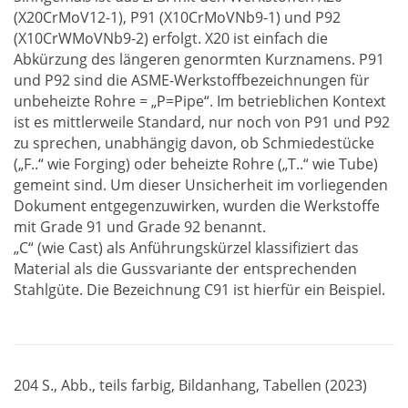
(X20CrMoV12-1), P91 (X10CrMoVNb9-1) und P92
(X10CrWMoVNb9-2) erfolgt. X20 ist einfach die
Abkürzung des längeren genormten Kurznamens. P91
und P92 sind die ASME-Werkstoffbezeichnungen für
unbeheizte Rohre = „P=Pipe“. Im betrieblichen Kontext
ist es mittlerweile Standard, nur noch von P91 und P92
zu sprechen, unabhängig davon, ob Schmiedestücke
(„F..“ wie Forging) oder beheizte Rohre („T..“ wie Tube)
gemeint sind. Um dieser Unsicherheit im vorliegenden
Dokument entgegenzuwirken, wurden die Werkstoffe
mit Grade 91 und Grade 92 benannt.
„C“ (wie Cast) als Anführungskürzel klassifiziert das
Material als die Gussvariante der entsprechenden
Stahlgüte. Die Bezeichnung C91 ist hierfür ein Beispiel.
204 S., Abb., teils farbig, Bildanhang, Tabellen (2023)