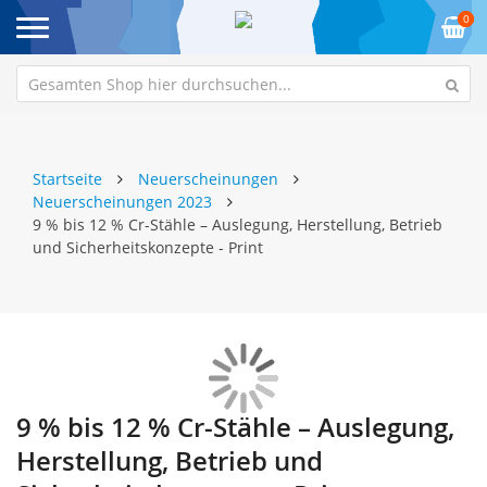
0
Startseite
Neuerscheinungen
Neuerscheinungen 2023
9 % bis 12 % Cr-Stähle – Auslegung, Herstellung, Betrieb
und Sicherheitskonzepte - Print
Zum
Z
Ende
An
9 % bis 12 % Cr-Stähle – Auslegung,
der
de
Herstellung, Betrieb und
Bildgalerie
Bi
springen
sp