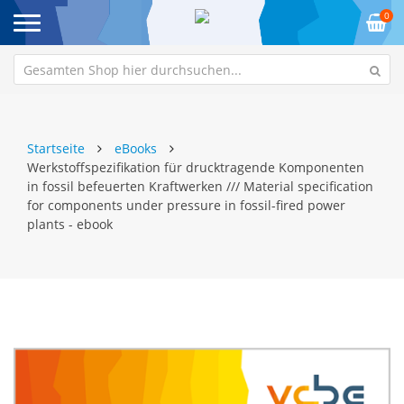
0
Startseite
eBooks
Werkstoffspezifikation für drucktragende Komponenten
in fossil befeuerten Kraftwerken /// Material specification
for components under pressure in fossil-fired power
plants - ebook
Zum
Z
Ende
An
der
de
Bildgalerie
Bi