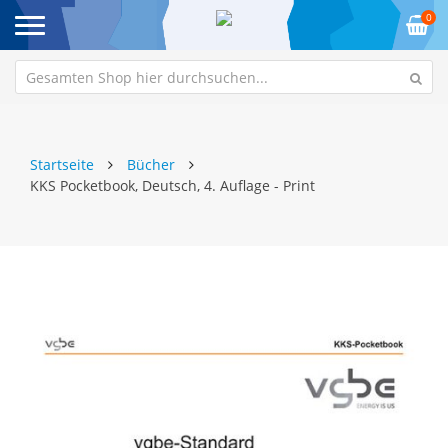
0
Startseite
Bücher
KKS Pocketbook, Deutsch, 4. Auflage - Print
Zum
Z
Ende
An
der
de
Bildgalerie
Bi
springen
sp