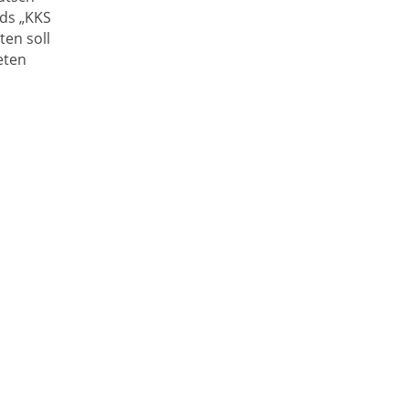
ds „KKS
ten soll
eten