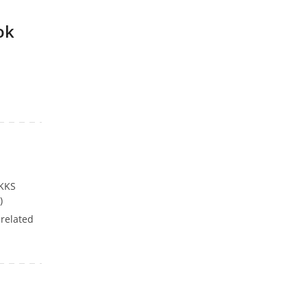
ok
 KKS
)
 related