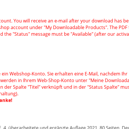
ount. You will receive an e-mail after your download has b
shop account under "My Downloadable Products". The PDF fi
nd the "Status" message must be "Available" (after our activa
 ein Webshop-Konto. Sie erhalten eine E-Mail, nachdem Ihr
 werden in Ihrem Web-Shop-Konto unter "Meine Downloadar
in der Spalte "Titel" verknüpft und in der "Status Spalte" mu
haltung).
danke!
4. überarbeitete und ergänzte Auflage 2021, 80 Seiten, De