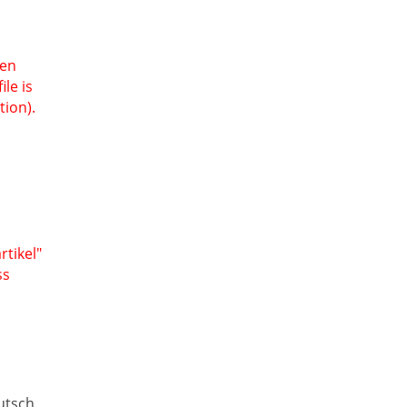
een
le is
tion).
tikel"
ss
utsch