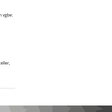
n vgbe:
eller,