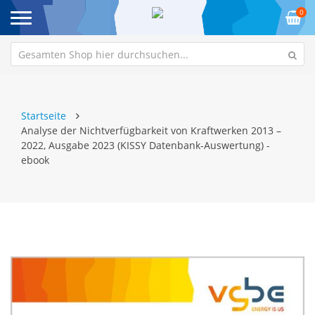
0
Startseite
Analyse der Nichtverfügbarkeit von Kraftwerken 2013 –
2022, Ausgabe 2023 (KISSY Datenbank-Auswertung) -
ebook
Zum
Z
Ende
An
der
de
Bildgalerie
Bi
springen
sp