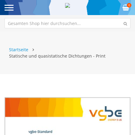
0
Startseite
Statische und quasistatische Dichtungen - Print
Zum
Z
Ende
An
der
de
Bildgalerie
Bi
springen
sp