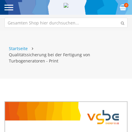
0
Startseite
Qualitätssicherung bei der Fertigung von
Turbogeneratoren - Print
Zum
Z
Ende
An
der
de
Bildgalerie
Bi
springen
sp