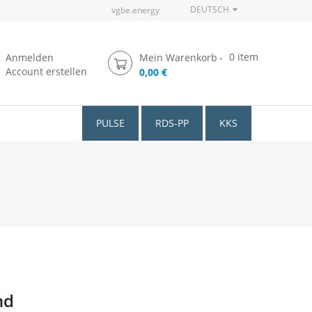
DEUTSCH
vgbe.energy
0
item
Anmelden
Mein Warenkorb
Account erstellen
0,00 €
PULSE
RDS-PP
KKS
nd