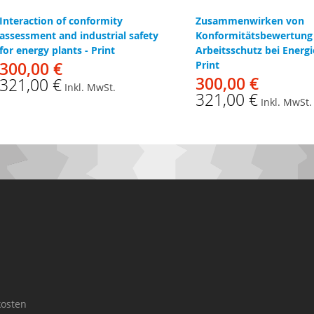
Interaction of conformity
Zusammenwirken von
assessment and industrial safety
Konformitätsbewertung
for energy plants - Print
Arbeitsschutz bei Energi
300,00 €
Print
300,00 €
321,00 €
Inkl. MwSt.
321,00 €
Inkl. MwSt.
osten