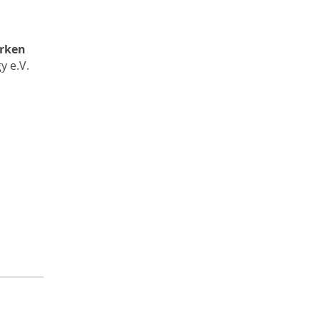
rken
y e.V.