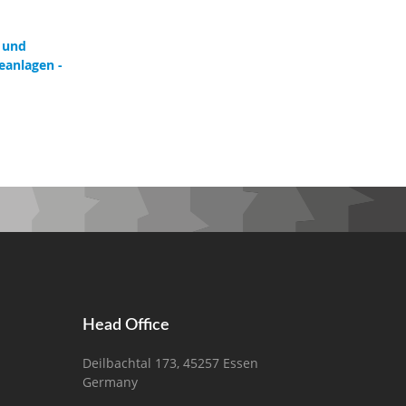
 und
eanlagen -
Head Office
Deilbachtal 173, 45257 Essen
Germany