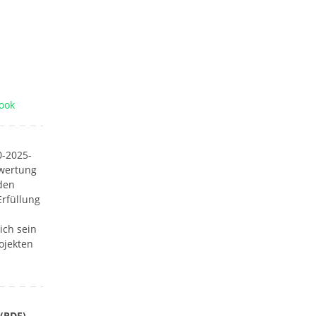
ook
0-2025-
wertung
den
Erfüllung
ich sein
ojekten
(PDF)