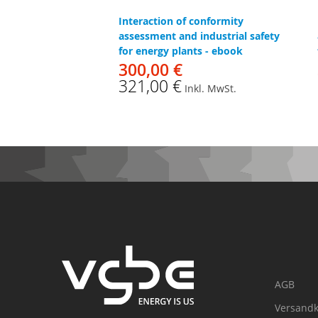
Interaction of conformity
assessment and industrial safety
for energy plants - ebook
300,00 €
321,00 €
Inkl. MwSt.
AGB
Versandk