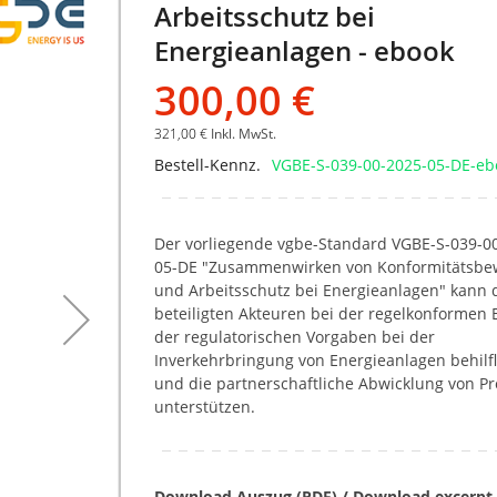
Arbeitsschutz bei
Bildgalerie
springen
Energieanlagen - ebook
300,00 €
321,00 €
Inkl. MwSt.
Bestell-Kennz.
VGBE-S-039-00-2025-05-DE-eb
Der vorliegende vgbe-Standard VGBE-S-039-0
05-DE "Zusammenwirken von Konformitätsbe
und Arbeitsschutz bei Energieanlagen" kann 
beteiligten Akteuren bei der regelkonformen 
der regulatorischen Vorgaben bei der
Inverkehrbringung von Energieanlagen behilfl
und die partnerschaftliche Abwicklung von Pr
unterstützen.
Download Auszug (PDF) / Download excerpt 