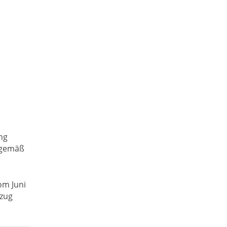
ng
 gemäß
om Juni
ezug