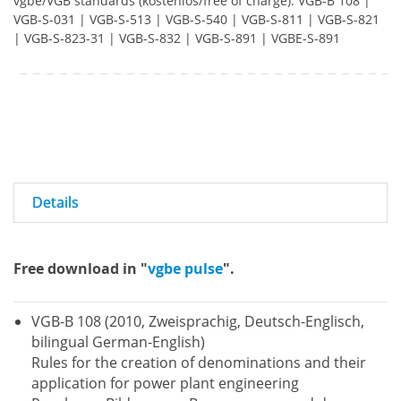
vgbe/VGB standards (kostenlos/free of charge): VGB-B 108 |
VGB-S-031 | VGB-S-513 | VGB-S-540 | VGB-S-811 | VGB-S-821
| VGB-S-823-31 | VGB-S-832 | VGB-S-891 | VGBE-S-891
Details
Free download in "
vgbe pulse
".
VGB-B 108 (2010, Zweisprachig, Deutsch-Englisch,
bilingual German-English)
Rules for the creation of denominations and their
application for power plant engineering