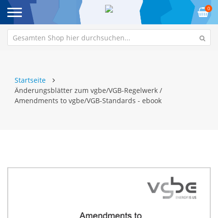
0
Startseite
Änderungsblätter zum vgbe/VGB-Regelwerk /
Amendments to vgbe/VGB-Standards - ebook
Zum
Z
Ende
An
der
de
Bildgalerie
Bi
springen
sp