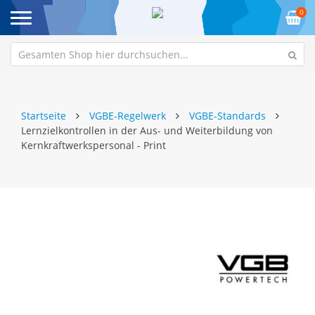
0
Startseite
VGBE-Regelwerk
VGBE-Standards
Lernzielkontrollen in der Aus- und Weiterbildung von
Kernkraftwerkspersonal - Print
Zum
Z
Ende
An
der
de
Bildgalerie
Bi
springen
sp