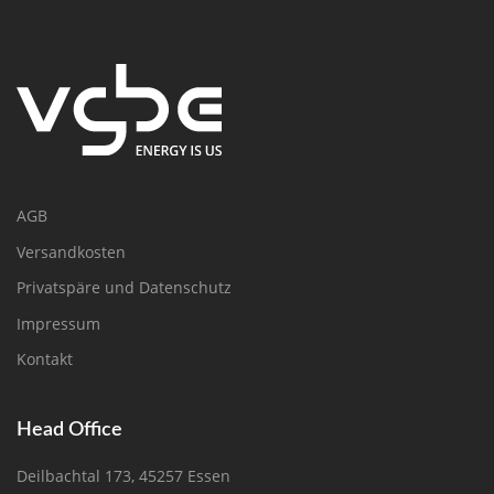
AGB
Versandkosten
Privatspäre und Datenschutz
Impressum
Kontakt
Head Office
Deilbachtal 173, 45257 Essen