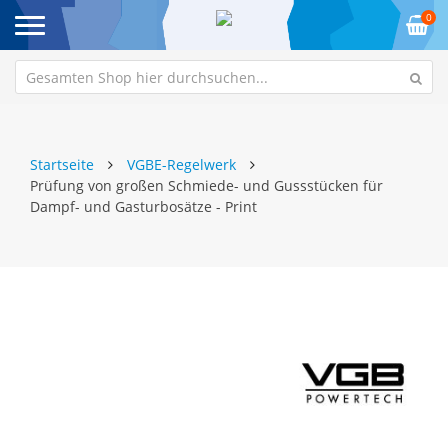
0
Startseite
VGBE-Regelwerk
Prüfung von großen Schmiede- und Gussstücken für
Dampf- und Gasturbosätze - Print
Zum
Z
Ende
An
der
de
Bildgalerie
Bi
springen
sp