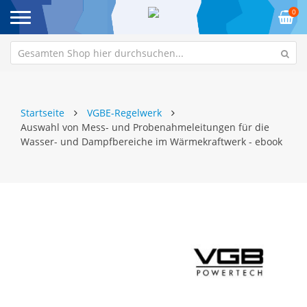
0
Startseite
VGBE-Regelwerk
Auswahl von Mess- und Probenahmeleitungen für die
Wasser- und Dampfbereiche im Wärmekraftwerk - ebook
Zum
Z
Ende
An
der
de
Bildgalerie
Bi
springen
sp