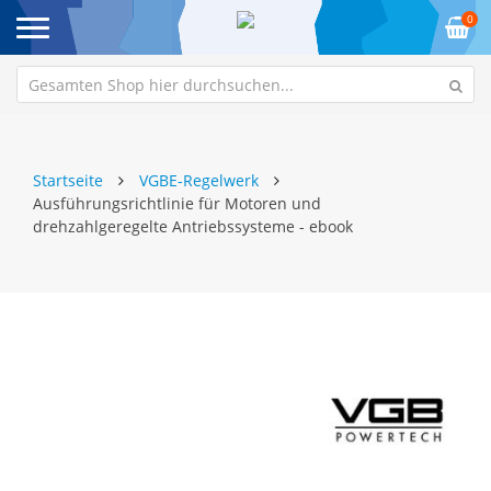
0
Startseite
VGBE-Regelwerk
Ausführungsrichtlinie für Motoren und
drehzahlgeregelte Antriebssysteme - ebook
Zum
Z
Ende
An
der
de
Bildgalerie
Bi
springen
sp