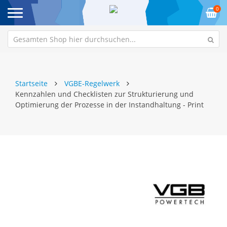
0
Startseite
VGBE-Regelwerk
Kennzahlen und Checklisten zur Strukturierung und
Optimierung der Prozesse in der Instandhaltung - Print
Zum
Z
Ende
An
der
de
Bildgalerie
Bi
springen
sp