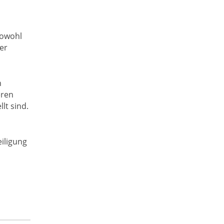
sowohl
ter
n
eren
t sind.
iligung