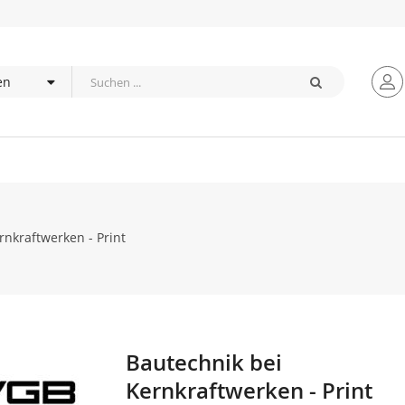
rnkraftwerken - Print
Bautechnik bei
Zum
Anfang
Kernkraftwerken - Print
der