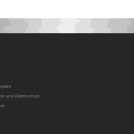
osten
äre und Datenschutz
um