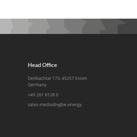
Head Office
Deilbachtal 173, 45257 Essen
Germany
+49 201 8128 0
sales-media@vgbe.energy