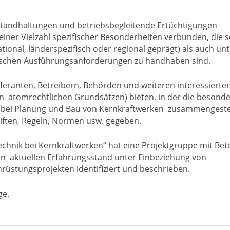
tandhaltungen und betriebsbegleitende Ertüchtigungen
iner Vielzahl spezifischer Besonderheiten verbunden, die 
onal, länderspezifisch oder regional geprägt) als auch un
ischen Ausführungsanforderungen zu handhaben sind.
eferanten, Betreibern, Behörden und weiteren interessierte
en atomrechtlichen Grundsätzen) bieten, in der die besond
bei Planung und Bau von Kernkraftwerken zusammengestell
iften, Regeln, Normen usw. gegeben.
chnik bei Kernkraftwerken“ hat eine Projektgruppe mit Bete
den aktuellen Erfahrungsstand unter Einbeziehung von
üstungsprojekten identifiziert und beschrieben.
ge.