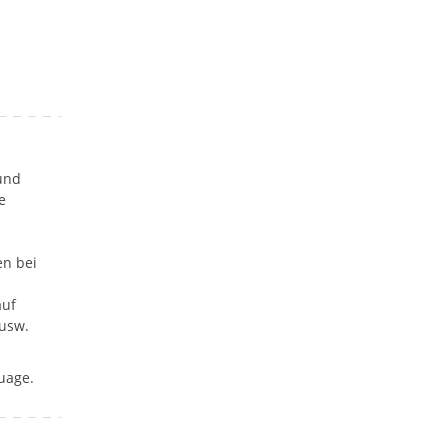
 und
e
en bei
auf
 usw.
uage.