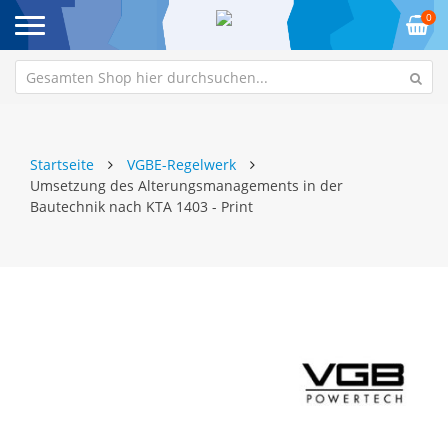
0
Startseite
VGBE-Regelwerk
Umsetzung des Alterungsmanagements in der
Bautechnik nach KTA 1403 - Print
Zum
Z
Ende
An
der
de
Bildgalerie
Bi
springen
sp