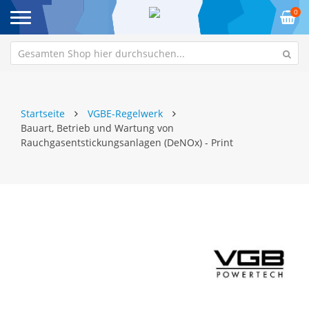
0
Startseite
VGBE-Regelwerk
Bauart, Betrieb und Wartung von
Rauchgasentstickungsanlagen (DeNOx) - Print
Zum
Z
Ende
An
der
de
Bildgalerie
Bi
springen
sp