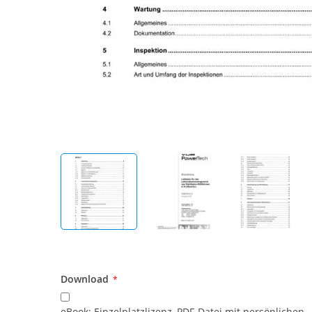
Download
Download
eBook: Einzelplatzlizenz, PDF-Datei mit persönlichen