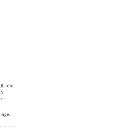
ie die
in
ss
uage.