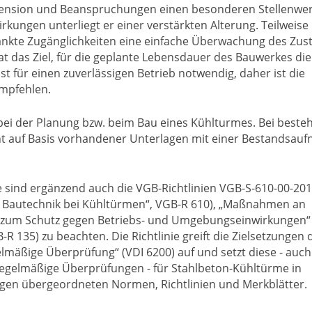
imension und Beanspruchungen einen besonderen Stellenwer
rkungen unterliegt er einer verstärkten Alterung. Teilweise
änkte Zugänglichkeiten eine einfache Überwachung des Zus
as Ziel, für die geplante Lebensdauer des Bauwerkes die
ist für einen zuverlässigen Betrieb notwendig, daher ist die
empfehlen.
i der Planung bzw. beim Bau eines Kühlturmes. Bei best
auf Basis vorhandener Unterlagen mit einer Bestandsau
e sind ergänzend auch die VGB-Richtlinien VGB-S-610-00-20
R Bautechnik bei Kühltürmen“, VGB-R 610), „Maßnahmen an
 zum Schutz gegen Betriebs- und Umgebungseinwirkungen“
 135) zu beachten. Die Richtlinie greift die Zielsetzungen 
elmäßige Überprüfung“ (VDI 6200) auf und setzt diese - auch
r regelmäßige Überprüfungen - für Stahlbeton-Kühltürme in
gigen übergeordneten Normen, Richtlinien und Merkblätter.