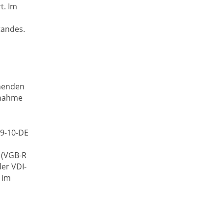
t. Im
tandes.
ehenden
fnahme
19-10-DE
 (VGB-R
der VDI-
 im