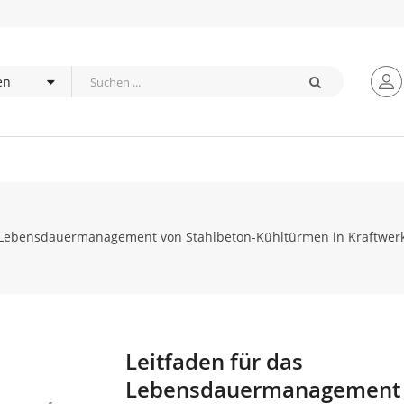
s Lebensdauermanagement von Stahlbeton-Kühltürmen in Kraftwerk
Leitfaden für das
Zum
Anfang
Lebensdauermanagement
der