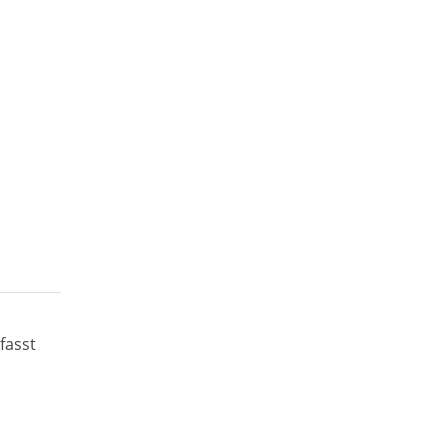
fasst
d