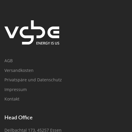
AGB
Versandkosten
Privatspäre und Datenschutz
Impressum
Kontakt
Head Office
Deilbachtal 173, 45257 Essen