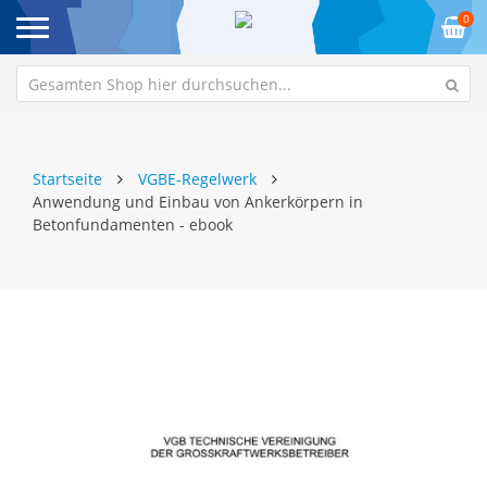
0
Startseite
VGBE-Regelwerk
Anwendung und Einbau von Ankerkörpern in
Betonfundamenten - ebook
Zum
Z
Ende
An
der
de
Bildgalerie
Bi
springen
sp