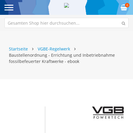
0
Startseite
VGBE-Regelwerk
Baustellenordnung - Errichtung und Inbetriebnahme
fossilbefeuerter Kraftwerke - ebook
Zum
Z
Ende
An
der
de
Bildgalerie
Bi
springen
sp