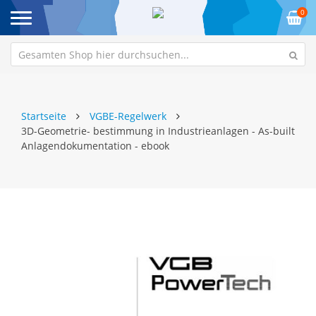
0
Startseite
VGBE-Regelwerk
3D-Geometrie- bestimmung in Industrieanlagen - As-built
Anlagendokumentation - ebook
Zum
Z
Ende
An
der
de
Bildgalerie
Bi
springen
sp