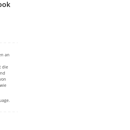
ook
en an
t die
und
 von
wie
uage.