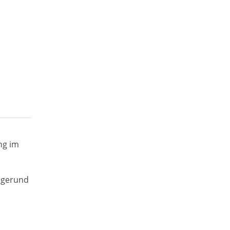
ng im
sigerund