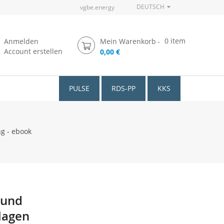
DEUTSCH
vgbe.energy
0
item
Anmelden
Mein Warenkorb
Account erstellen
0,00 €
PULSE
RDS-PP
KKS
g - ebook
 und
lagen