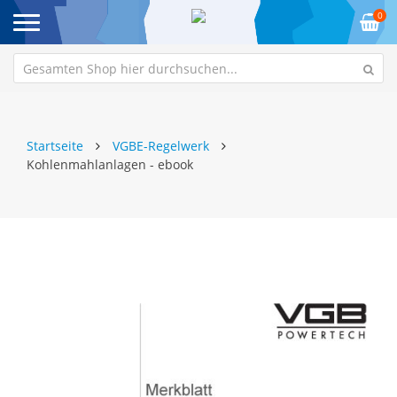
0
Startseite
VGBE-Regelwerk
Kohlenmahlanlagen - ebook
Zum
Z
Ende
An
der
de
Bildgalerie
Bi
springen
sp