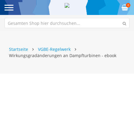
0
Startseite
VGBE-Regelwerk
Wirkungsgradänderungen an Dampfturbinen - ebook
Zum
Z
Ende
An
der
de
Bildgalerie
Bi
springen
sp