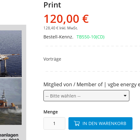
Print
Bildgalerie
springen
120,00 €
128,40 €
Inkl. MwSt.
Bestell-Kennz.
TB550-10(CD)
Vorträge
Mitglied von / Member of | vgbe energy e
Menge
IN DEN WARENKORB