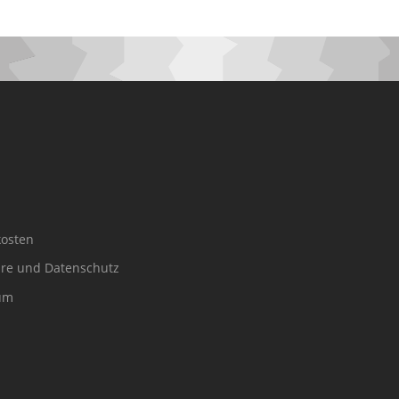
osten
äre und Datenschutz
um