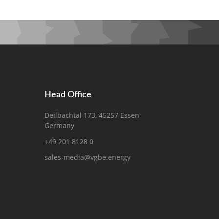
Head Office
Deilbachtal 173, 45257 Essen
Germany
+49 201 8128 0
sales-media@vgbe.energy