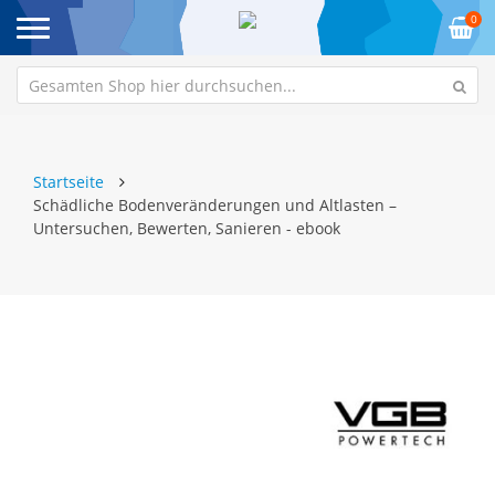
0
Startseite
Schädliche Bodenveränderungen und Altlasten –
Untersuchen, Bewerten, Sanieren - ebook
Zum
Z
Ende
An
der
de
Bildgalerie
Bi
springen
sp