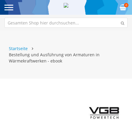
0
Startseite
Bestellung und Ausführung von Armaturen in
Wärmekraftwerken - ebook
Zum
Z
Ende
An
der
de
Bildgalerie
Bi
springen
sp