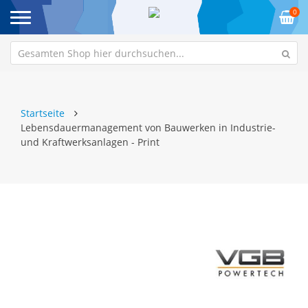
0
Startseite
Lebensdauermanagement von Bauwerken in Industrie-
und Kraftwerksanlagen - Print
Zum
Z
Ende
An
der
de
Bildgalerie
Bi
springen
sp