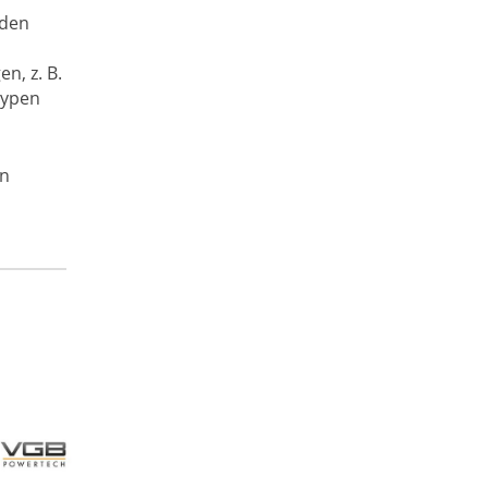
rden
, z. B.
typen
en