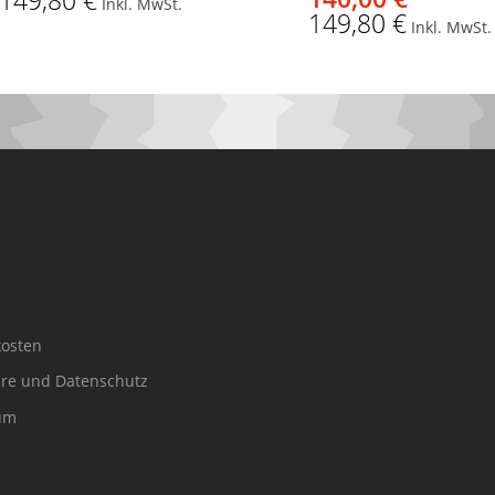
149,80 €
Inkl. MwSt.
149,80 €
Inkl. MwSt.
osten
äre und Datenschutz
um