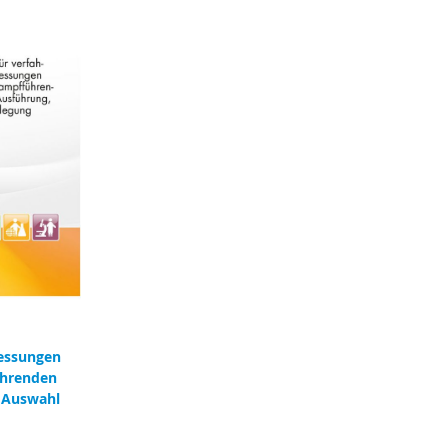
essungen
ührenden
 Auswahl