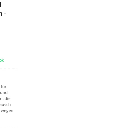
d
 -
ok
 für
 und
n, die
tausch
. wegen