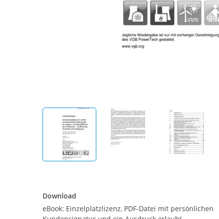
Download
Download
eBook: Einzelplatzlizenz, PDF-Datei mit persönlichen
Kundensignatur und ein Ausdruck erlaubt