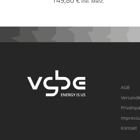
149,80 €
Inkl. MwSt.
AGB
Versandk
Privatsp
Impress
Kontakt