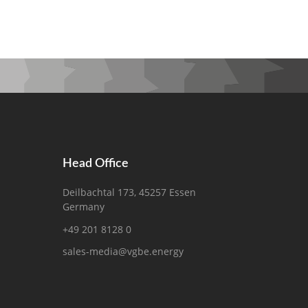
Head Office
Deilbachtal 173, 45257 Essen
Germany
+49 201 8128 0
sales-media@vgbe.energy