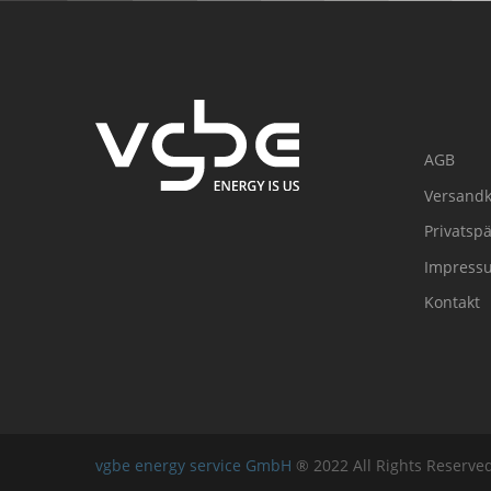
AGB
Versandk
Privatsp
Impress
Kontakt
vgbe energy service GmbH
® 2022 All Rights Reserv