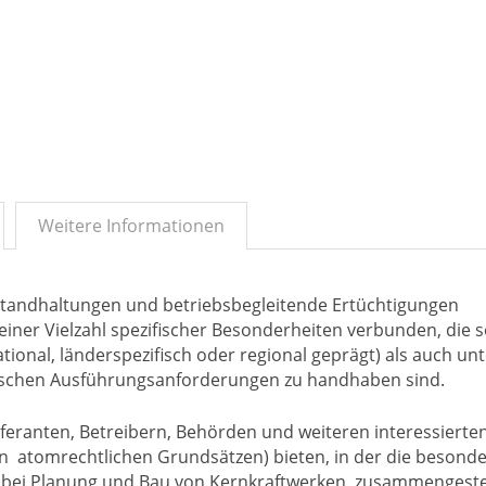
Weitere Informationen
tandhaltungen und betriebsbegleitende Ertüchtigungen
iner Vielzahl spezifischer Besonderheiten verbunden, die 
onal, länderspezifisch oder regional geprägt) als auch un
ischen Ausführungsanforderungen zu handhaben sind.
eferanten, Betreibern, Behörden und weiteren interessierte
en atomrechtlichen Grundsätzen) bieten, in der die besond
bei Planung und Bau von Kernkraftwerken zusammengestell