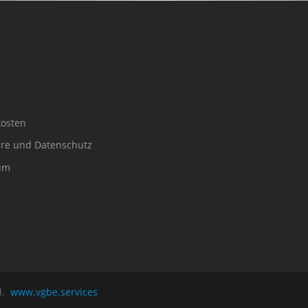
osten
äre und Datenschutz
um
ed.
www.vgbe.services