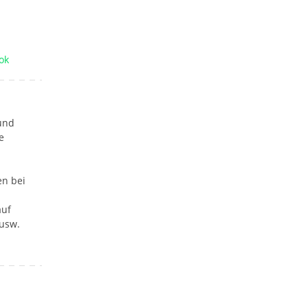
ok
 und
e
en bei
auf
 usw.