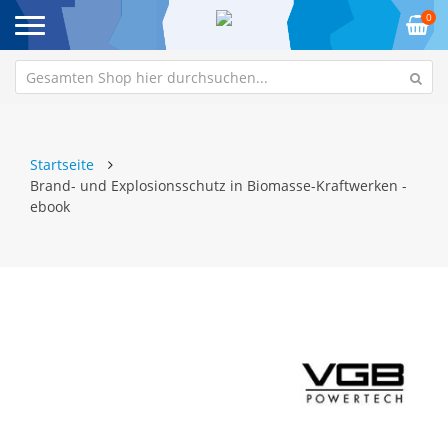
0
Startseite
Brand- und Explosionsschutz in Biomasse-Kraftwerken -
ebook
Zum
Z
Ende
An
der
de
Bildgalerie
Bi
springen
sp