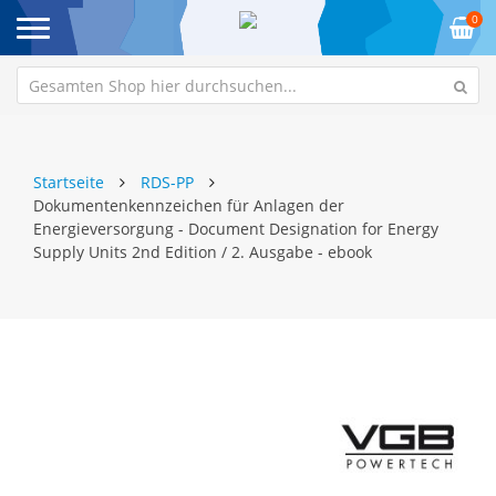
0
Startseite
RDS-PP
Dokumentenkennzeichen für Anlagen der
Energieversorgung - Document Designation for Energy
Supply Units 2nd Edition / 2. Ausgabe - ebook
Zum
Z
Ende
An
der
de
Bildgalerie
Bi
springen
sp